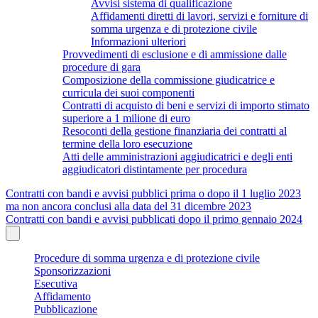
Avvisi sistema di qualificazione
Affidamenti diretti di lavori, servizi e forniture di
somma urgenza e di protezione civile
Informazioni ulteriori
Provvedimenti di esclusione e di ammissione dalle
procedure di gara
Composizione della commissione giudicatrice e
curricula dei suoi componenti
Contratti di acquisto di beni e servizi di importo stimato
superiore a 1 milione di euro
Resoconti della gestione finanziaria dei contratti al
termine della loro esecuzione
Atti delle amministrazioni aggiudicatrici e degli enti
aggiudicatori distintamente per procedura
Contratti con bandi e avvisi pubblici prima o dopo il 1 luglio 2023
ma non ancora conclusi alla data del 31 dicembre 2023
Contratti con bandi e avvisi pubblicati dopo il primo gennaio 2024
Procedure di somma urgenza e di protezione civile
Sponsorizzazioni
Esecutiva
Affidamento
Pubblicazione