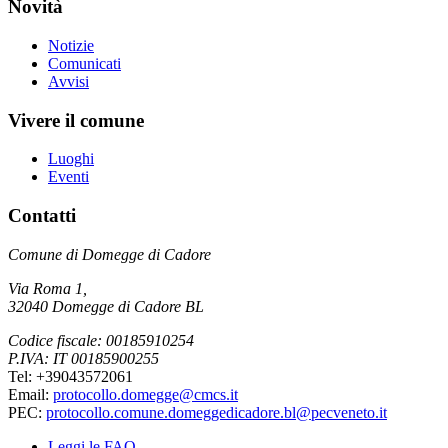
Novità
Notizie
Comunicati
Avvisi
Vivere il comune
Luoghi
Eventi
Contatti
Comune di Domegge di Cadore
Via Roma 1,
32040 Domegge di Cadore BL
Codice fiscale: 00185910254
P.IVA: IT 00185900255
Tel: +39043572061
Email:
protocollo.domegge@cmcs.it
PEC:
protocollo.comune.domeggedicadore.bl@pecveneto.it
Leggi le FAQ