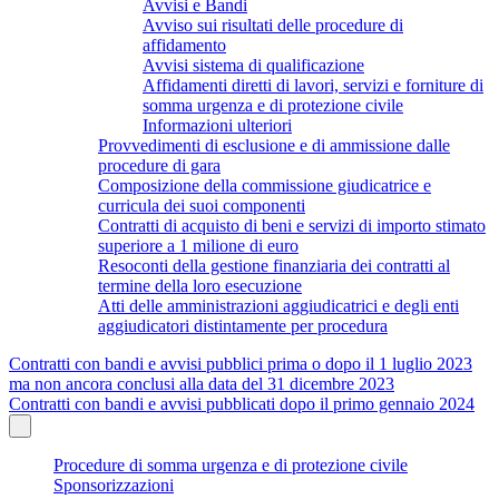
Avvisi e Bandi
Avviso sui risultati delle procedure di
affidamento
Avvisi sistema di qualificazione
Affidamenti diretti di lavori, servizi e forniture di
somma urgenza e di protezione civile
Informazioni ulteriori
Provvedimenti di esclusione e di ammissione dalle
procedure di gara
Composizione della commissione giudicatrice e
curricula dei suoi componenti
Contratti di acquisto di beni e servizi di importo stimato
superiore a 1 milione di euro
Resoconti della gestione finanziaria dei contratti al
termine della loro esecuzione
Atti delle amministrazioni aggiudicatrici e degli enti
aggiudicatori distintamente per procedura
Contratti con bandi e avvisi pubblici prima o dopo il 1 luglio 2023
ma non ancora conclusi alla data del 31 dicembre 2023
Contratti con bandi e avvisi pubblicati dopo il primo gennaio 2024
Procedure di somma urgenza e di protezione civile
Sponsorizzazioni