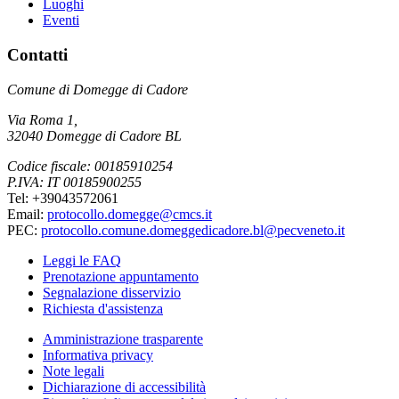
Luoghi
Eventi
Contatti
Comune di Domegge di Cadore
Via Roma 1,
32040 Domegge di Cadore BL
Codice fiscale: 00185910254
P.IVA: IT 00185900255
Tel: +39043572061
Email:
protocollo.domegge@cmcs.it
PEC:
protocollo.comune.domeggedicadore.bl@pecveneto.it
Leggi le FAQ
Prenotazione appuntamento
Segnalazione disservizio
Richiesta d'assistenza
Amministrazione trasparente
Informativa privacy
Note legali
Dichiarazione di accessibilità