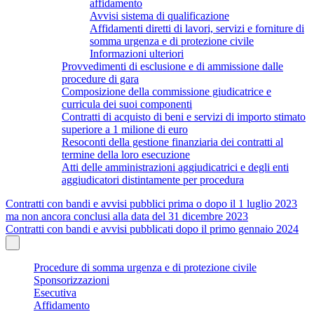
affidamento
Avvisi sistema di qualificazione
Affidamenti diretti di lavori, servizi e forniture di
somma urgenza e di protezione civile
Informazioni ulteriori
Provvedimenti di esclusione e di ammissione dalle
procedure di gara
Composizione della commissione giudicatrice e
curricula dei suoi componenti
Contratti di acquisto di beni e servizi di importo stimato
superiore a 1 milione di euro
Resoconti della gestione finanziaria dei contratti al
termine della loro esecuzione
Atti delle amministrazioni aggiudicatrici e degli enti
aggiudicatori distintamente per procedura
Contratti con bandi e avvisi pubblici prima o dopo il 1 luglio 2023
ma non ancora conclusi alla data del 31 dicembre 2023
Contratti con bandi e avvisi pubblicati dopo il primo gennaio 2024
Procedure di somma urgenza e di protezione civile
Sponsorizzazioni
Esecutiva
Affidamento