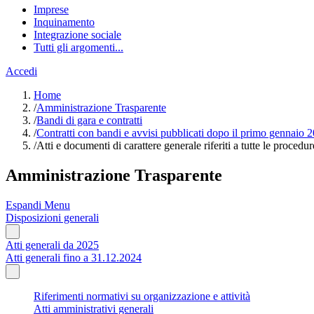
Imprese
Inquinamento
Integrazione sociale
Tutti gli argomenti...
Accedi
Home
/
Amministrazione Trasparente
/
Bandi di gara e contratti
/
Contratti con bandi e avvisi pubblicati dopo il primo gennaio 
/
Atti e documenti di carattere generale riferiti a tutte le procedur
Amministrazione Trasparente
Espandi Menu
Disposizioni generali
Atti generali da 2025
Atti generali fino a 31.12.2024
Riferimenti normativi su organizzazione e attività
Atti amministrativi generali