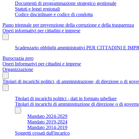
Documenti di programmazione strategico gestionale
Statuti e leggi regionali
Codice disciplinare e codice di condotta
Piano triennale per prevenzione della corruzione e della trasparenza
Oneri informativi per cittadini e imprese
Scadenzario obblighi amministrativi PER CITTADINI E IM
Burocrazia zero
Oneri Informarivi per cittadini e imprese
Organizzazione
Titolari di incarichi politici, di amministrazione, di direzione o di gov
Titolari di incarichi politici - dati in formato tabellare
Titolari di incarichi di amministrazione di direzione o di govern
Mandato 2024-2029
Mandato 2019-2024
Mandato 2014-2019
Soggetti cessati dall'incarico