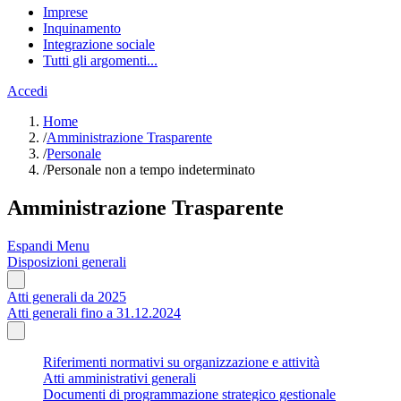
Imprese
Inquinamento
Integrazione sociale
Tutti gli argomenti...
Accedi
Home
/
Amministrazione Trasparente
/
Personale
/
Personale non a tempo indeterminato
Amministrazione Trasparente
Espandi Menu
Disposizioni generali
Atti generali da 2025
Atti generali fino a 31.12.2024
Riferimenti normativi su organizzazione e attività
Atti amministrativi generali
Documenti di programmazione strategico gestionale