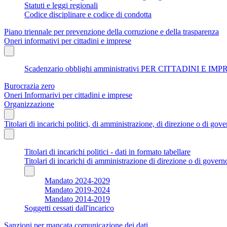
Statuti e leggi regionali
Codice disciplinare e codice di condotta
Piano triennale per prevenzione della corruzione e della trasparenza
Oneri informativi per cittadini e imprese
Scadenzario obblighi amministrativi PER CITTADINI E IM
Burocrazia zero
Oneri Informarivi per cittadini e imprese
Organizzazione
Titolari di incarichi politici, di amministrazione, di direzione o di gov
Titolari di incarichi politici - dati in formato tabellare
Titolari di incarichi di amministrazione di direzione o di govern
Mandato 2024-2029
Mandato 2019-2024
Mandato 2014-2019
Soggetti cessati dall'incarico
Sanzioni per mancata comunicazione dei dati