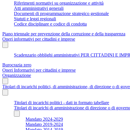
Riferimenti normativi su organizzazione e attività
Atti amministrativi generali
Documenti di programmazione strategico gestionale
Statuti e leggi regionali
Codice disciplinare e codice di condotta
Piano triennale per prevenzione della corruzione e della trasparenza
Oneri informativi per cittadini e imprese
Scadenzario obblighi amministrativi PER CITTADINI E IM
Burocrazia zero
Oneri Informarivi per cittadini e imprese
Organizzazione
Titolari di incarichi politici, di amministrazione, di direzione o di gov
Titolari di incarichi politici - dati in formato tabellare
Titolari di incarichi di amministrazione di direzione o di govern
Mandato 2024-2029
Mandato 2019-2024
Mandato 2014-2019