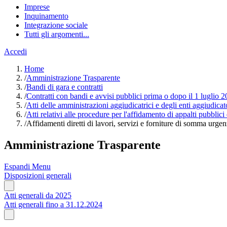
Imprese
Inquinamento
Integrazione sociale
Tutti gli argomenti...
Accedi
Home
/
Amministrazione Trasparente
/
Bandi di gara e contratti
/
Contratti con bandi e avvisi pubblici prima o dopo il 1 luglio
/
Atti delle amministrazioni aggiudicatrici e degli enti aggiudica
/
Atti relativi alle procedure per l'affidamento di appalti pubblici
/
Affidamenti diretti di lavori, servizi e forniture di somma urgen
Amministrazione Trasparente
Espandi Menu
Disposizioni generali
Atti generali da 2025
Atti generali fino a 31.12.2024