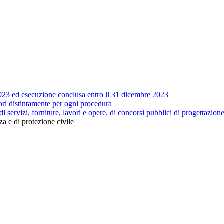
 2023 ed esecuzione conclusa entro il 31 dicembre 2023
tori distintamente per ogni procedura
 di servizi, forniture, lavori e opere, di concorsi pubblici di progettazion
za e di protezione civile