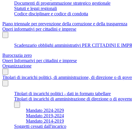
Documenti di programmazione strategico gestionale
Statuti e leggi regionali
Codice disciplinare e codice di condotta
Piano triennale per prevenzione della corruzione e della trasparenza
Oneri informativi per cittadini e imprese
Scadenzario obblighi amministrativi PER CITTADINI E IM
Burocrazia zero
Oneri Informarivi per cittadini e imprese
Organizzazione
Titolari di incarichi politici, di amministrazione, di direzione o di gov
Titolari di incarichi politici - dati in formato tabellare
Titolari di incarichi di amministrazione di direzione o di govern
Mandato 2024-2029
Mandato 2019-2024
Mandato 2014-2019
Soggetti cessati dall'incarico