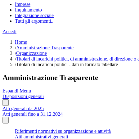
Imprese
Inquinamento
Integrazione sociale
Tutti gli argomenti...
Accedi
Home
/
Amministrazione Trasparente
/
Organizzazione
/
Titolari di incarichi politici, di amministrazione, di direzione o
/
Titolari di incarichi politici - dati in formato tabellare
Amministrazione Trasparente
Espandi Menu
Disposizioni generali
Atti generali da 2025
Atti generali fino a 31.12.2024
Riferimenti normativi su organizzazione e attività
Atti amministrativi generali