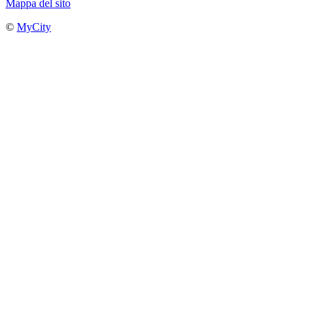
Mappa del sito
©
MyCity