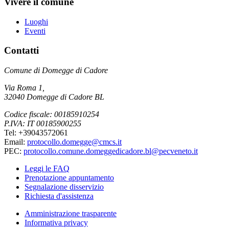
Vivere il comune
Luoghi
Eventi
Contatti
Comune di Domegge di Cadore
Via Roma 1,
32040 Domegge di Cadore BL
Codice fiscale: 00185910254
P.IVA: IT 00185900255
Tel: +39043572061
Email:
protocollo.domegge@cmcs.it
PEC:
protocollo.comune.domeggedicadore.bl@pecveneto.it
Leggi le FAQ
Prenotazione appuntamento
Segnalazione disservizio
Richiesta d'assistenza
Amministrazione trasparente
Informativa privacy