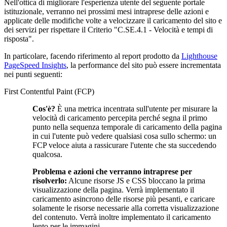
Nell'ottica di migliorare l'esperienza utente del seguente portale
istituzionale, verranno nei prossimi mesi intraprese delle azioni e
applicate delle modifiche volte a velocizzare il caricamento del sito e
dei servizi per rispettare il Criterio "C.SE.4.1 - Velocità e tempi di
risposta".
In particolare, facendo riferimento al report prodotto da
Lighthouse
PageSpeed Insights
, la performance del sito può essere incrementata
nei punti seguenti:
First Contentful Paint (FCP)
Cos'è?
È una metrica incentrata sull'utente per misurare la
velocità di caricamento percepita perché segna il primo
punto nella sequenza temporale di caricamento della pagina
in cui l'utente può vedere qualsiasi cosa sullo schermo: un
FCP veloce aiuta a rassicurare l'utente che sta succedendo
qualcosa.
Problema e azioni che verranno intraprese per
risolverlo:
Alcune risorse JS e CSS bloccano la prima
visualizzazione della pagina. Verrà implementato il
caricamento asincrono delle risorse più pesanti, e caricare
solamente le risorse necessarie alla corretta visualizzazione
del contenuto. Verrà inoltre implementato il caricamento
lento per le immagini.