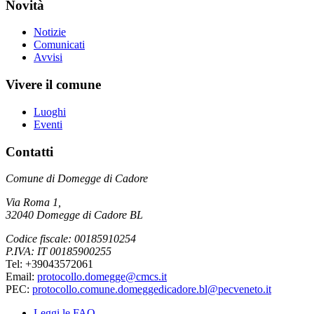
Novità
Notizie
Comunicati
Avvisi
Vivere il comune
Luoghi
Eventi
Contatti
Comune di Domegge di Cadore
Via Roma 1,
32040 Domegge di Cadore BL
Codice fiscale: 00185910254
P.IVA: IT 00185900255
Tel: +39043572061
Email:
protocollo.domegge@cmcs.it
PEC:
protocollo.comune.domeggedicadore.bl@pecveneto.it
Leggi le FAQ