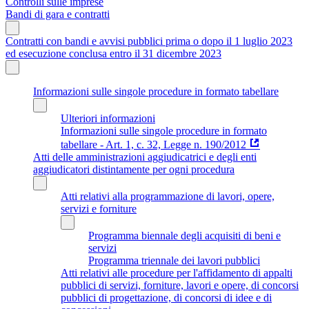
Controlli sulle imprese
Bandi di gara e contratti
Contratti con bandi e avvisi pubblici prima o dopo il 1 luglio 2023
ed esecuzione conclusa entro il 31 dicembre 2023
Informazioni sulle singole procedure in formato tabellare
Ulteriori informazioni
Informazioni sulle singole procedure in formato
tabellare - Art. 1, c. 32, Legge n. 190/2012
Atti delle amministrazioni aggiudicatrici e degli enti
aggiudicatori distintamente per ogni procedura
Atti relativi alla programmazione di lavori, opere,
servizi e forniture
Programma biennale degli acquisiti di beni e
servizi
Programma triennale dei lavori pubblici
Atti relativi alle procedure per l'affidamento di appalti
pubblici di servizi, forniture, lavori e opere, di concorsi
pubblici di progettazione, di concorsi di idee e di