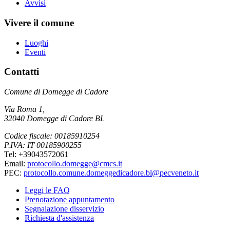
Avvisi
Vivere il comune
Luoghi
Eventi
Contatti
Comune di Domegge di Cadore
Via Roma 1,
32040 Domegge di Cadore BL
Codice fiscale: 00185910254
P.IVA: IT 00185900255
Tel: +39043572061
Email:
protocollo.domegge@cmcs.it
PEC:
protocollo.comune.domeggedicadore.bl@pecveneto.it
Leggi le FAQ
Prenotazione appuntamento
Segnalazione disservizio
Richiesta d'assistenza