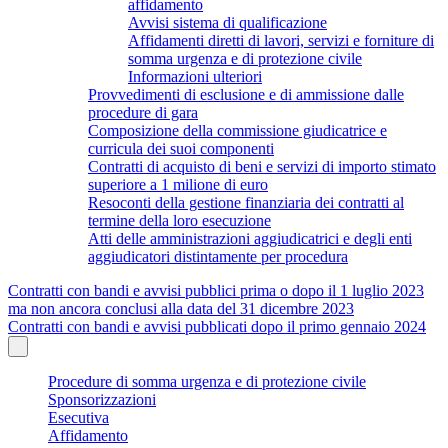
affidamento
Avvisi sistema di qualificazione
Affidamenti diretti di lavori, servizi e forniture di
somma urgenza e di protezione civile
Informazioni ulteriori
Provvedimenti di esclusione e di ammissione dalle
procedure di gara
Composizione della commissione giudicatrice e
curricula dei suoi componenti
Contratti di acquisto di beni e servizi di importo stimato
superiore a 1 milione di euro
Resoconti della gestione finanziaria dei contratti al
termine della loro esecuzione
Atti delle amministrazioni aggiudicatrici e degli enti
aggiudicatori distintamente per procedura
Contratti con bandi e avvisi pubblici prima o dopo il 1 luglio 2023
ma non ancora conclusi alla data del 31 dicembre 2023
Contratti con bandi e avvisi pubblicati dopo il primo gennaio 2024
Procedure di somma urgenza e di protezione civile
Sponsorizzazioni
Esecutiva
Affidamento