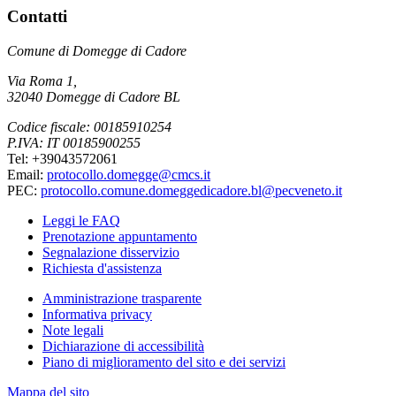
Contatti
Comune di Domegge di Cadore
Via Roma 1,
32040 Domegge di Cadore BL
Codice fiscale: 00185910254
P.IVA: IT 00185900255
Tel: +39043572061
Email:
protocollo.domegge@cmcs.it
PEC:
protocollo.comune.domeggedicadore.bl@pecveneto.it
Leggi le FAQ
Prenotazione appuntamento
Segnalazione disservizio
Richiesta d'assistenza
Amministrazione trasparente
Informativa privacy
Note legali
Dichiarazione di accessibilità
Piano di miglioramento del sito e dei servizi
Mappa del sito