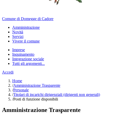
Comune di Domegge di Cadore
Amministrazione
Novità
Servizi
Vivere il comune
Imprese
Inquinamento
Integrazione sociale
Tutti gli argomenti...
Accedi
Home
/
Amministrazione Trasparente
/
Personale
/
Titolari di incarichi dirigenziali (dirigenti non generali)
/
Posti di funzione disponibili
Amministrazione Trasparente