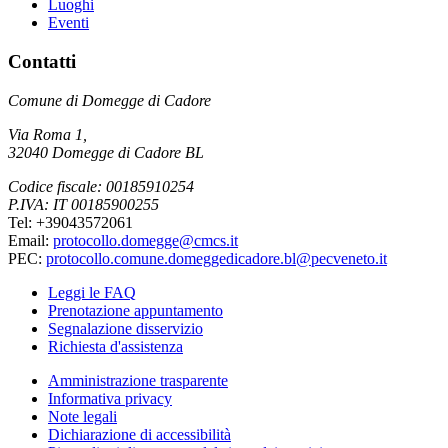
Luoghi
Eventi
Contatti
Comune di Domegge di Cadore
Via Roma 1,
32040 Domegge di Cadore BL
Codice fiscale: 00185910254
P.IVA: IT 00185900255
Tel: +39043572061
Email:
protocollo.domegge@cmcs.it
PEC:
protocollo.comune.domeggedicadore.bl@pecveneto.it
Leggi le FAQ
Prenotazione appuntamento
Segnalazione disservizio
Richiesta d'assistenza
Amministrazione trasparente
Informativa privacy
Note legali
Dichiarazione di accessibilità