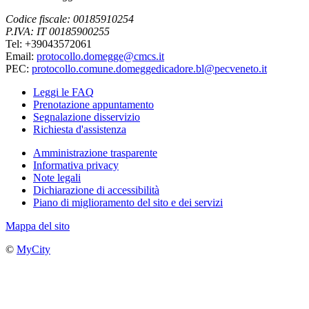
Codice fiscale: 00185910254
P.IVA: IT 00185900255
Tel: +39043572061
Email:
protocollo.domegge@cmcs.it
PEC:
protocollo.comune.domeggedicadore.bl@pecveneto.it
Leggi le FAQ
Prenotazione appuntamento
Segnalazione disservizio
Richiesta d'assistenza
Amministrazione trasparente
Informativa privacy
Note legali
Dichiarazione di accessibilità
Piano di miglioramento del sito e dei servizi
Mappa del sito
©
MyCity