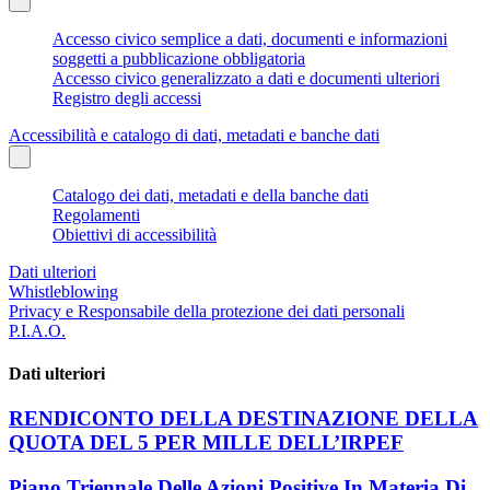
Accesso civico semplice a dati, documenti e informazioni
soggetti a pubblicazione obbligatoria
Accesso civico generalizzato a dati e documenti ulteriori
Registro degli accessi
Accessibilità e catalogo di dati, metadati e banche dati
Catalogo dei dati, metadati e della banche dati
Regolamenti
Obiettivi di accessibilità
Dati ulteriori
Whistleblowing
Privacy e Responsabile della protezione dei dati personali
P.I.A.O.
Dati ulteriori
RENDICONTO DELLA DESTINAZIONE DELLA
QUOTA DEL 5 PER MILLE DELL’IRPEF
Piano Triennale Delle Azioni Positive In Materia Di