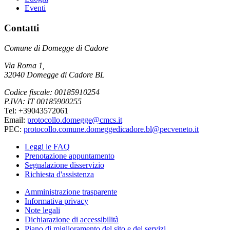
Eventi
Contatti
Comune di Domegge di Cadore
Via Roma 1,
32040 Domegge di Cadore BL
Codice fiscale: 00185910254
P.IVA: IT 00185900255
Tel: +39043572061
Email:
protocollo.domegge@cmcs.it
PEC:
protocollo.comune.domeggedicadore.bl@pecveneto.it
Leggi le FAQ
Prenotazione appuntamento
Segnalazione disservizio
Richiesta d'assistenza
Amministrazione trasparente
Informativa privacy
Note legali
Dichiarazione di accessibilità
Piano di miglioramento del sito e dei servizi