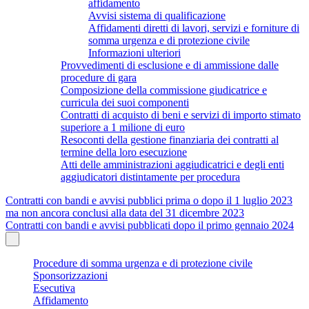
affidamento
Avvisi sistema di qualificazione
Affidamenti diretti di lavori, servizi e forniture di
somma urgenza e di protezione civile
Informazioni ulteriori
Provvedimenti di esclusione e di ammissione dalle
procedure di gara
Composizione della commissione giudicatrice e
curricula dei suoi componenti
Contratti di acquisto di beni e servizi di importo stimato
superiore a 1 milione di euro
Resoconti della gestione finanziaria dei contratti al
termine della loro esecuzione
Atti delle amministrazioni aggiudicatrici e degli enti
aggiudicatori distintamente per procedura
Contratti con bandi e avvisi pubblici prima o dopo il 1 luglio 2023
ma non ancora conclusi alla data del 31 dicembre 2023
Contratti con bandi e avvisi pubblicati dopo il primo gennaio 2024
Procedure di somma urgenza e di protezione civile
Sponsorizzazioni
Esecutiva
Affidamento