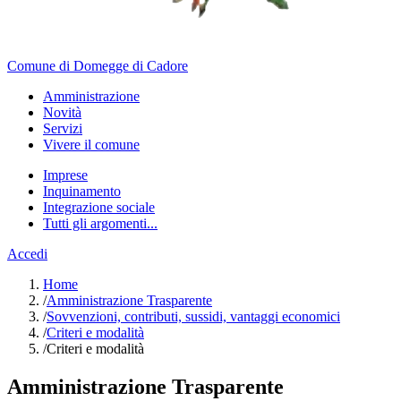
Comune di Domegge di Cadore
Amministrazione
Novità
Servizi
Vivere il comune
Imprese
Inquinamento
Integrazione sociale
Tutti gli argomenti...
Accedi
Home
/
Amministrazione Trasparente
/
Sovvenzioni, contributi, sussidi, vantaggi economici
/
Criteri e modalità
/
Criteri e modalità
Amministrazione Trasparente