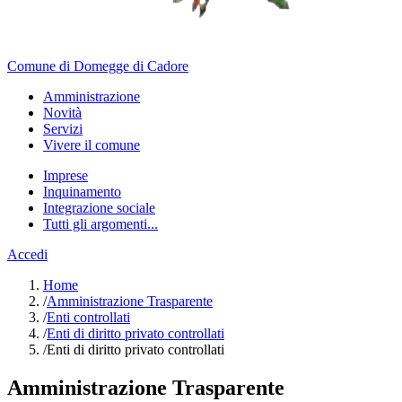
Comune di Domegge di Cadore
Amministrazione
Novità
Servizi
Vivere il comune
Imprese
Inquinamento
Integrazione sociale
Tutti gli argomenti...
Accedi
Home
/
Amministrazione Trasparente
/
Enti controllati
/
Enti di diritto privato controllati
/
Enti di diritto privato controllati
Amministrazione Trasparente