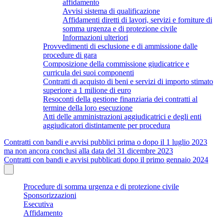
affidamento
Avvisi sistema di qualificazione
Affidamenti diretti di lavori, servizi e forniture di
somma urgenza e di protezione civile
Informazioni ulteriori
Provvedimenti di esclusione e di ammissione dalle
procedure di gara
Composizione della commissione giudicatrice e
curricula dei suoi componenti
Contratti di acquisto di beni e servizi di importo stimato
superiore a 1 milione di euro
Resoconti della gestione finanziaria dei contratti al
termine della loro esecuzione
Atti delle amministrazioni aggiudicatrici e degli enti
aggiudicatori distintamente per procedura
Contratti con bandi e avvisi pubblici prima o dopo il 1 luglio 2023
ma non ancora conclusi alla data del 31 dicembre 2023
Contratti con bandi e avvisi pubblicati dopo il primo gennaio 2024
Procedure di somma urgenza e di protezione civile
Sponsorizzazioni
Esecutiva
Affidamento