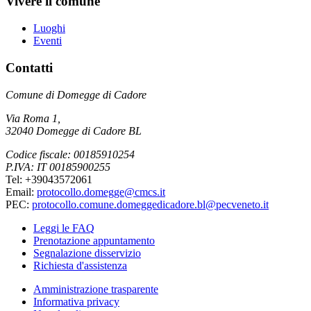
Vivere il comune
Luoghi
Eventi
Contatti
Comune di Domegge di Cadore
Via Roma 1,
32040 Domegge di Cadore BL
Codice fiscale: 00185910254
P.IVA: IT 00185900255
Tel: +39043572061
Email:
protocollo.domegge@cmcs.it
PEC:
protocollo.comune.domeggedicadore.bl@pecveneto.it
Leggi le FAQ
Prenotazione appuntamento
Segnalazione disservizio
Richiesta d'assistenza
Amministrazione trasparente
Informativa privacy