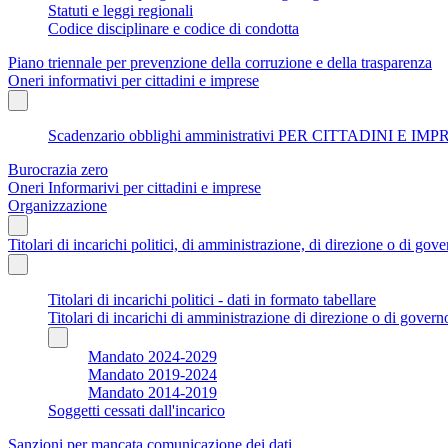
Statuti e leggi regionali
Codice disciplinare e codice di condotta
Piano triennale per prevenzione della corruzione e della trasparenza
Oneri informativi per cittadini e imprese
Scadenzario obblighi amministrativi PER CITTADINI E IM
Burocrazia zero
Oneri Informarivi per cittadini e imprese
Organizzazione
Titolari di incarichi politici, di amministrazione, di direzione o di gov
Titolari di incarichi politici - dati in formato tabellare
Titolari di incarichi di amministrazione di direzione o di govern
Mandato 2024-2029
Mandato 2019-2024
Mandato 2014-2019
Soggetti cessati dall'incarico
Sanzioni per mancata comunicazione dei dati