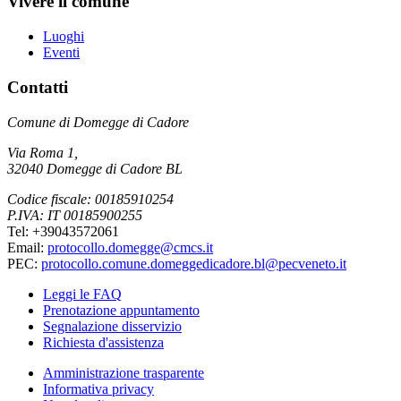
Vivere il comune
Luoghi
Eventi
Contatti
Comune di Domegge di Cadore
Via Roma 1,
32040 Domegge di Cadore BL
Codice fiscale: 00185910254
P.IVA: IT 00185900255
Tel: +39043572061
Email:
protocollo.domegge@cmcs.it
PEC:
protocollo.comune.domeggedicadore.bl@pecveneto.it
Leggi le FAQ
Prenotazione appuntamento
Segnalazione disservizio
Richiesta d'assistenza
Amministrazione trasparente
Informativa privacy