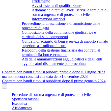
affidamento
Avvisi sistema di qualificazione
Affidamenti diretti di lavori, servizi e forniture di
somma urgenza e di protezione civile
Informazioni ulteriori
Provvedimenti di esclusione e di ammissione dalle
procedure di gara
Composizione della commissione giudicatrice e
curricula dei suoi componenti
Contratti di acquisto di beni e servizi di importo stimato
superiore a 1 milione di euro
Resoconti della gestione finanziaria dei contratti al
termine della loro esecuzione
Atti delle amministrazioni aggiudicatrici e degli enti
aggiudicatori distintamente per procedura
Contratti con bandi e avvisi pubblici prima o dopo il 1 luglio 2023
ma non ancora conclusi alla data del 31 dicembre 2023
Contratti con bandi e avvisi pubblicati dopo il primo gennaio 2024
Procedure di somma urgenza e di protezione civile
Sponsorizzazioni
Esecutiva
Affidamento