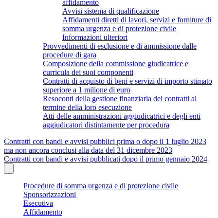
affidamento
Avvisi sistema di qualificazione
Affidamenti diretti di lavori, servizi e forniture di
somma urgenza e di protezione civile
Informazioni ulteriori
Provvedimenti di esclusione e di ammissione dalle
procedure di gara
Composizione della commissione giudicatrice e
curricula dei suoi componenti
Contratti di acquisto di beni e servizi di importo stimato
superiore a 1 milione di euro
Resoconti della gestione finanziaria dei contratti al
termine della loro esecuzione
Atti delle amministrazioni aggiudicatrici e degli enti
aggiudicatori distintamente per procedura
Contratti con bandi e avvisi pubblici prima o dopo il 1 luglio 2023
ma non ancora conclusi alla data del 31 dicembre 2023
Contratti con bandi e avvisi pubblicati dopo il primo gennaio 2024
Procedure di somma urgenza e di protezione civile
Sponsorizzazioni
Esecutiva
Affidamento