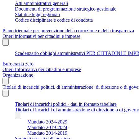
Atti amministrativi generali
Documenti di programmazione strategico gestionale
Statuti e leggi regionali
Codice disciplinare e codice di condotta
Piano triennale per prevenzione della corruzione e della trasparenza
Oneri informativi per cittadini e imprese
Scadenzario obblighi amministrativi PER CITTADINI E IM
Burocrazia zero
Oneri Informarivi per cittadini e imprese
Organizzazione
Titolari di incarichi politici, di amministrazione, di direzione o di gov
Titolari di incarichi politici - dati in formato tabellare
Titolari di incarichi di amministrazione di direzione o di govern
Mandato 2024-2029
Mandato 2019-2024
Mandato 2014-2019
Soggetti cessati dall'incarico