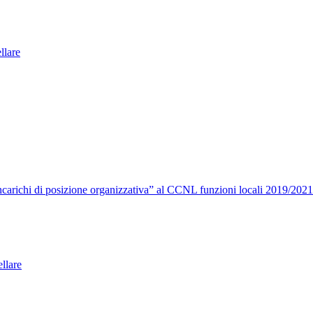
ellare
carichi di posizione organizzativa” al CCNL funzioni locali 2019/2021
llare