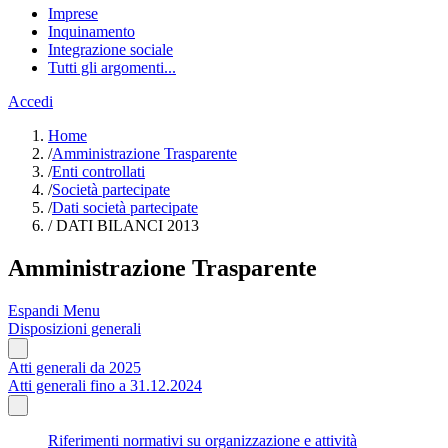
Imprese
Inquinamento
Integrazione sociale
Tutti gli argomenti...
Accedi
Home
/
Amministrazione Trasparente
/
Enti controllati
/
Società partecipate
/
Dati società partecipate
/
DATI BILANCI 2013
Amministrazione Trasparente
Espandi Menu
Disposizioni generali
Atti generali da 2025
Atti generali fino a 31.12.2024
Riferimenti normativi su organizzazione e attività