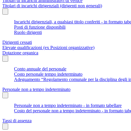
Titolari di incarichi amministrativi di vertice
Titolari di incarichi dirigenziali (dirigenti non generali)
Incarichi dirigenziali, a qualsiasi titolo conferiti - in formato tab
Posti di funzione disponibili
Ruolo dirigenti
Dirigenti cessati
Elevate qualificazioni (ex Posizioni organizzative)
Dotazione organica
Conto annuale del personale
Costo personale tempo indeterminato
Adeguamento “Regolamento comunale per la disciplina degli in
Personale non a tempo indeterminato
Personale non a tempo indeterminato - in formato tabellare
Costo del personale non a tempo indeterminato - in formato tabe
Tassi di assenza