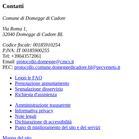
Contatti
Comune di Domegge di Cadore
Via Roma 1,
32040 Domegge di Cadore BL
Codice fiscale: 00185910254
P.IVA: IT 00185900255
Tel: +39043572061
Email:
protocollo.domegge@cmcs.it
PEC:
protocollo.comune.domeggedicadore.bl@pecveneto.it
Leggi le FAQ
Prenotazione appuntamento
Segnalazione disservizio
Richiesta d'assistenza
Amministrazione trasparente
Informativa privacy
Note legali
Dichiarazione di accessibilità
Piano di miglioramento del sito e dei servizi
Mappa del sito