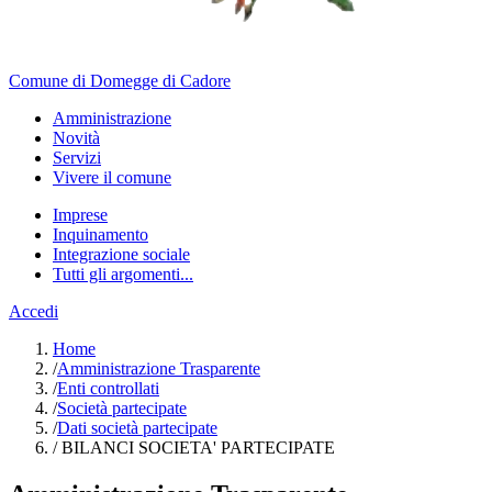
Comune di Domegge di Cadore
Amministrazione
Novità
Servizi
Vivere il comune
Imprese
Inquinamento
Integrazione sociale
Tutti gli argomenti...
Accedi
Home
/
Amministrazione Trasparente
/
Enti controllati
/
Società partecipate
/
Dati società partecipate
/
BILANCI SOCIETA' PARTECIPATE