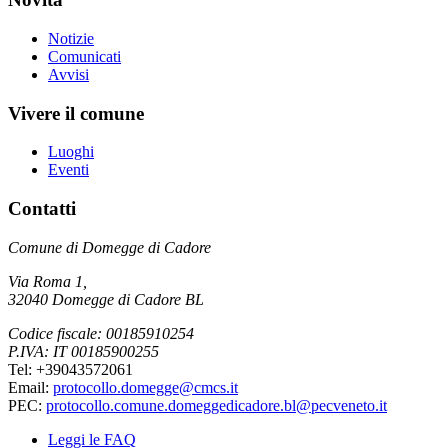
Notizie
Comunicati
Avvisi
Vivere il comune
Luoghi
Eventi
Contatti
Comune di Domegge di Cadore
Via Roma 1,
32040 Domegge di Cadore BL
Codice fiscale: 00185910254
P.IVA: IT 00185900255
Tel: +39043572061
Email:
protocollo.domegge@cmcs.it
PEC:
protocollo.comune.domeggedicadore.bl@pecveneto.it
Leggi le FAQ